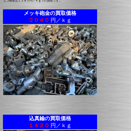
エコ砲金は
１３８０円／ｋｇでの買取です。
メッキ砲金の買取価格
２０４０
円／ｋｇ
込真鍮の買取価格
１４２０
円／ｋｇ