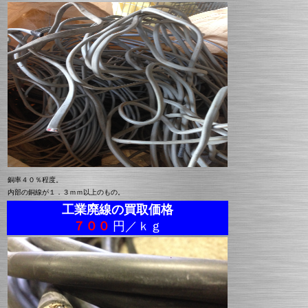
銅率４０％程度。
内部の銅線が１．３ｍｍ以上のもの。
工業廃線の買取価格
７００
円／ｋｇ