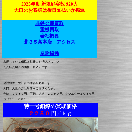
2025年度 新規顧客数 920人
大口のお客様は後日支払いか振込
非鉄金属買取
重機買取
会社概要
北３５条本店 アクセス
業務提携
表示している価格は弊社にお持込みしてい
ただいた場合の価格（税込）です。
会計の際、免許証の確認が必要です。
大口、大量の方は単価をご相談ください
光線 ２２８０円、下銅、込銅 ２１９０円、ラジエター１０３０円
８０%１７２０円
特一号銅線の買取価格
２２８０
円／ｋｇ