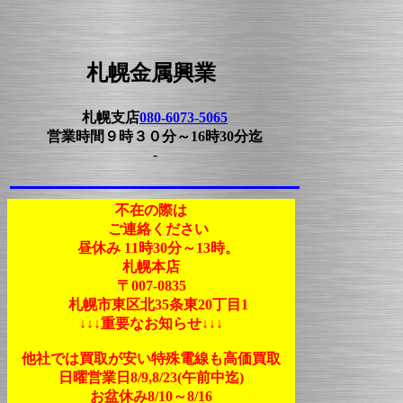
札幌金属興業
札幌支店
080-6073-5065
営業時間９時３０分～16時30分迄
-
不在の際は
ご連絡ください
昼休み 11時30分～13時。
札幌本店
〒007-0835
札幌市東区北35条東20丁目1
↓↓↓重要なお知らせ↓↓↓
他社では買取が安い特殊電線も高価買取
日曜営業日8/9,8/23(午前中迄)
お盆休み8/10～8/16