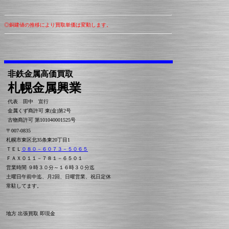
◎銅建値の推移により買取単価は変動します。
非鉄金属高価買取
札幌金属興業
代表 田中 宣行
金属くず商許可 東(金)第2号
古物商許可 第101040001525号
〒007-0835
札幌市東区北35条東20丁目1
ＴＥＬ
０８０－６０７３－５０６５
ＦＡＸ０１１－７８１－６５０１
営業時間 ９時３０分～１６時３０分迄
土曜日午前中迄、月2回、日曜営業、祝日定休
常駐してます。
地方 出張買取 即現金