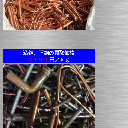
込銅、下銅の買取価格
２１９０
円／ｋｇ