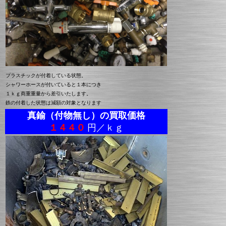
プラスチックが付着している状態。
シャワーホースが付いていると１本につき
１ｋｇ商重重量から差引いたします。
鉄の付着した状態は減額の対象となります
真鍮（付物無し）の買取価格
１４４０
円／ｋｇ