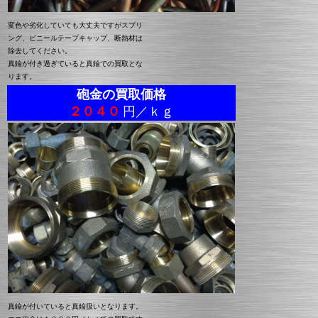
変色や劣化していても大丈夫ですがスプリ
ング、ビニールテープキャップ、断熱材は
除去してください。
真鍮が付き過ぎていると真鍮での買取とな
ります。
砲金の買取価格
２０４０
円／ｋｇ
真鍮が付いていると真鍮扱いとなります。