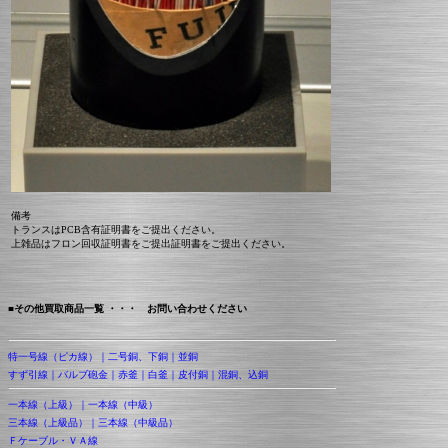
備考
トランスはPCB含有証明書をご提出ください。
上雑品はフロン回収証明書をご提出証明書をご提出ください。
■その他買取商品一覧 ・・・ お問い合わせください
特一号線（ピカ線）｜二号銅、下銅｜並銅
すず引線｜バルブ砲金｜赤釜｜白釜｜皮付銅｜混銅、込銅
一本線（上級）｜一本線（中級）
三本線（上級品）｜三本線（中級品）
Ｆケーブル・ＶＡ線