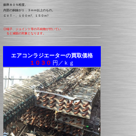
銅率８０％程度。
内部の銅線が１．３ｍｍ以上のもの。
ＣＶＴ・、１００ｍ?、１５０ｍ?
◎端子、ジョイント等の不純物が付いてい
ると減額の対象となります。
エアコンラジエーターの買取価格
１０３０
円／ｋｇ