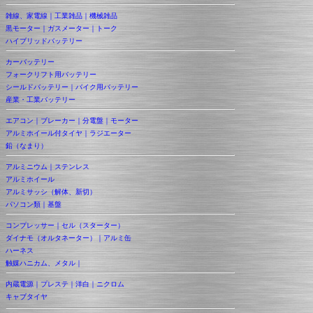
雑線、家電線｜工業雑品｜機械雑品
黒モーター｜ガスメーター｜トーク
ハイブリッドバッテリー
カーバッテリー
フォークリフト用バッテリー
シールドバッテリー｜バイク用バッテリー
産業・工業バッテリー
エアコン｜ブレーカー｜分電盤｜モーター
アルミホイール付タイヤ｜ラジエーター
鉛（なまり）
アルミニウム｜ステンレス
アルミホイール
アルミサッシ（解体、新切）
パソコン類｜基盤
コンプレッサー｜セル（スターター）
ダイナモ（オルタネーター）｜アルミ缶
ハーネス
触媒ハニカム、メタル｜
内蔵電源｜プレステ｜洋白｜ニクロム
キャブタイヤ