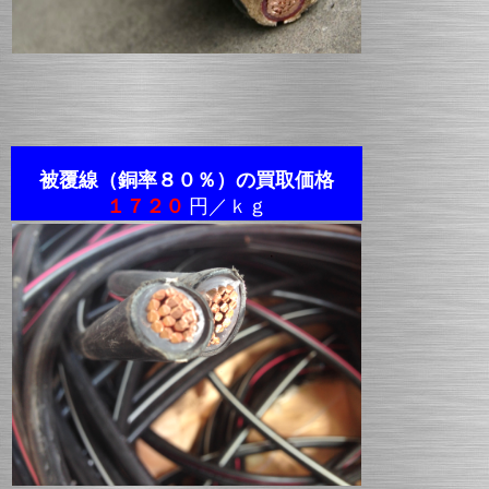
被覆線（銅率８０％）の買取価格
１７２０
円／ｋｇ