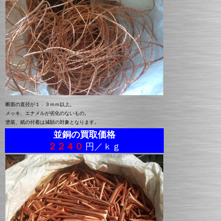
断面の直径が１．３ｍｍ以上。
メッキ、エナメルが劣化のないもの。
塗装、紙の付着は減額の対象となります。
並銅の買取価格
２２４０
円／ｋｇ